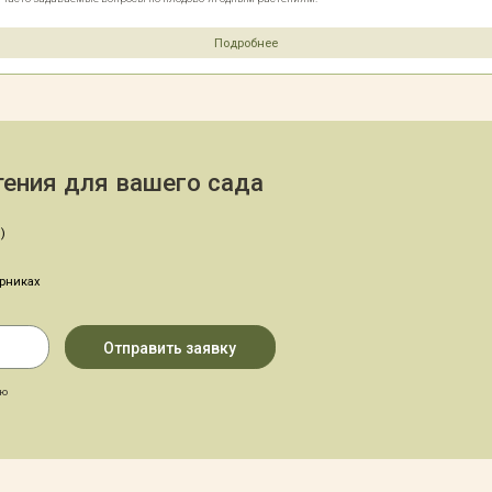
Подробнее
ения для вашего сада
)
арниках
аю