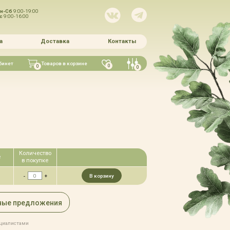
н-Сб
9:00-19:00
Вс
9:00-16:00
а
Доставка
Контакты
бинет
Товаров в корзине
0
0
0
Количество
е
в покупке
-
+
В корзину
ные предложения
ециалистами