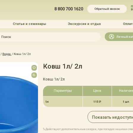
П
8 800 700 1620
Обратный звонок
Статьи и семинары
Экскурсии и отдых
Оплат
Искать
Личный ка
зайн
ы
/
Ведра
/
Ковш 1л/ 2л
и озеленение
Ковш 1л/ 2л
Ковш 1л/ 2л
Параметры
Цена
Наличи
 услуг
1л
115 Р
1 шт.
Показать недоступ
% Действуют дополнительные скидки, при посадке нашими сп