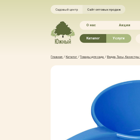
Садовый центр
Сайт оптовых продаж
О нас
Акции
Каталог
Услуги
Рассада овощей
Ландшафтный ди
Главная
/
Каталог
/
Товары для сада
/
Ведра, Тазы, Канистр
Хвойные растения
Благоустройство 
Плодово-ягодные растения
Зелёный доктор
Лиственные растения
Зимние услуги
Цветы
Уход за садом
Водные растения
Портфолио
Растения вертикального
Прайс-листы
озеленения
Правила оказания
Формованные растения
Доставка
Экостория
Оплата
Товары для сада
Гарантии
Грунты, удобрения, отсыпка
Автополив