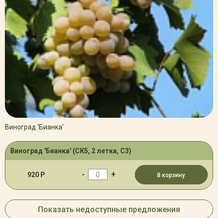
Виноград 'Бианка'
Виноград 'Бианка' (СК5, 2 летка, С3)
-
+
920 Р
В корзину
Показать недоступные предложения