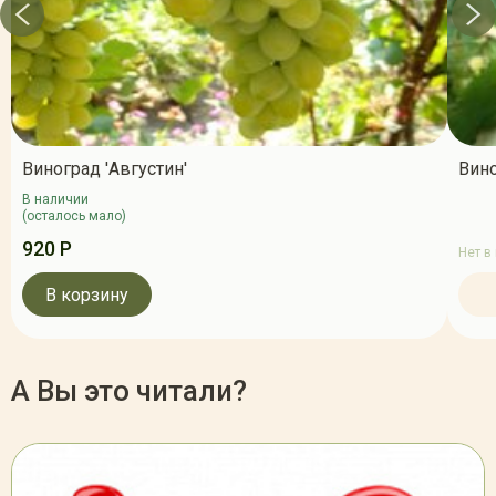
Виноград 'Августин'
Вино
В наличии
(осталось мало)
920 Р
Нет в
В корзину
А Вы это читали?