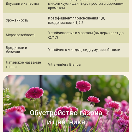
Вкусовые качества
мякоть хрустящая. Вкус простой с сортовым
ароматом
Коэффициент плодоношения 1,8,
Урожайность
плодоносности 1,9-2
Устойчивостью к морозам (выдерживает до
Морозостойкость
-27°С)
Вредители и
Устойчив к милдью, оидиуму, серой гнили
болезни
Латинское название
Vitis vinifera Bianca
товара
Обустройство газона
и цветника