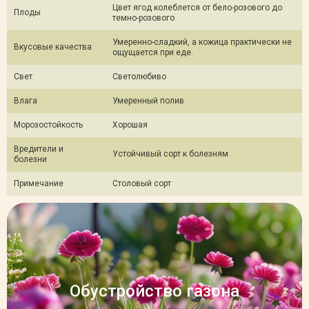
Цвет ягод колеблется от бело-розового до
Плоды
темно-розового
Умеренно-сладкий, а кожица практически не
Вкусовые качества
ощущается при еде.
Свет
Светолюбиво
Влага
Умеренный полив
Морозостойкость
Хорошая
Вредители и
Устойчивый сорт к болезням
болезни
Примечание
Столовый сорт
Обустройство газона