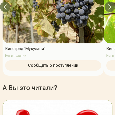
Виноград 'Мукузани'
Вино
Нет в наличии
Нет в
Сообщить о поступлении
А Вы это читали?