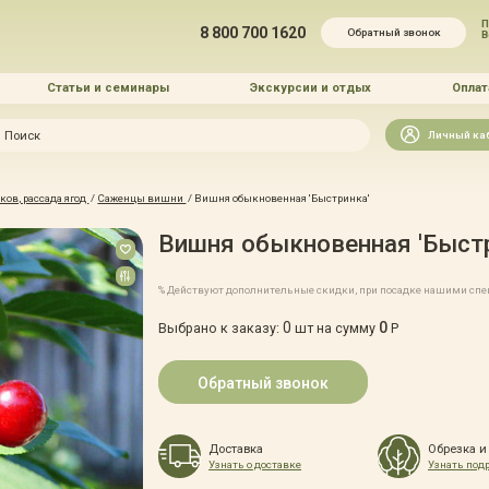
П
8 800 700 1620
Обратный звонок
Статьи и семинары
Экскурсии и отдых
Оплат
Искать
Личный ка
зайн
ов, рассада ягод
/
Саженцы вишни
/
Вишня обыкновенная 'Быстринка'
и озеленение
Вишня обыкновенная 'Быст
% Действуют дополнительные скидки, при посадке нашими сп
0
0
Выбрано к заказу:
шт на сумму
Р
 услуг
Обратный звонок
Доставка
Обрезка и
Узнать о доставке
Узнать под