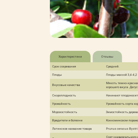
Характеристики
Отзывы
Срок созревания
Средний.
Плоды
Плоды массой 3,4-4,2
Мякоть темно-красная
Вкусовые качества
хорошего вкуса. Дегус
Скороплодность
Начинают плодоносить
Урожайность
Урожайность сорта хо
Морозостойкость
Зимостойкость дерева
Вредители и болезни
Коккомикозом поража
Латинское название товара
Prunus cerasus Bystr
Сорт универсального