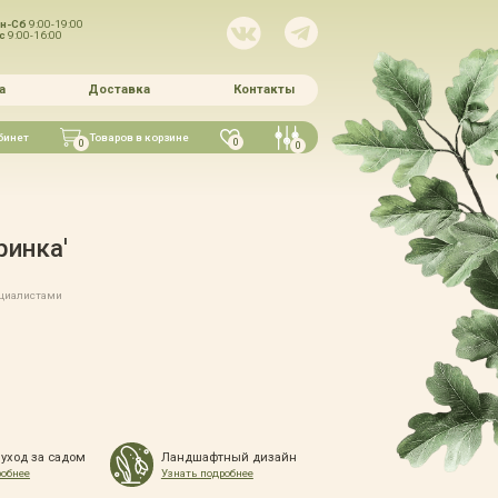
н-Сб
9:00-19:00
Вс
9:00-16:00
а
Доставка
Контакты
бинет
Товаров в корзине
0
0
0
ринка'
ециалистами
 уход за садом
Ландшафтный дизайн
робнее
Узнать подробнее