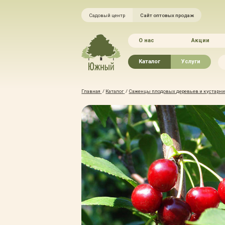
Садовый центр
Сайт оптовых продаж
О нас
Акции
Каталог
Услуги
Рассада овощей
Ландшафтный ди
Главная
/
Каталог
/
Саженцы плодовых деревьев и кустарник
Хвойные растения
Благоустройство 
Плодово-ягодные растения
Зелёный доктор
Лиственные растения
Зимние услуги
Цветы
Уход за садом
Водные растения
Портфолио
Растения вертикального
Прайс-листы
озеленения
Правила оказания
Формованные растения
Доставка
Экостория
Оплата
Товары для сада
Гарантии
Грунты, удобрения, отсыпка
Автополив