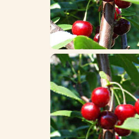
Зимние товары
Крупномеры
Консультации специалистов
Полезная литература
Прайс-листы
Системы скидок, программы
лояльности
Доставка
Оплата
Полезные советы
Возврат и замена