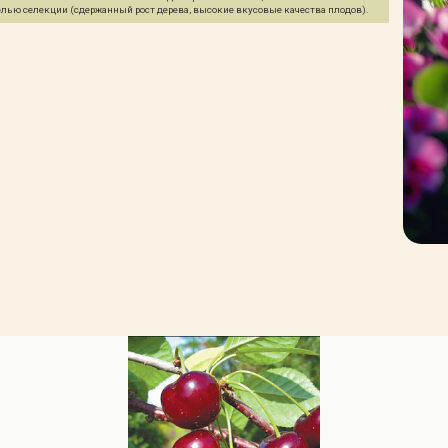
целью селекции (сдержанный рост дерева, высокие вкусовые качества плодов).