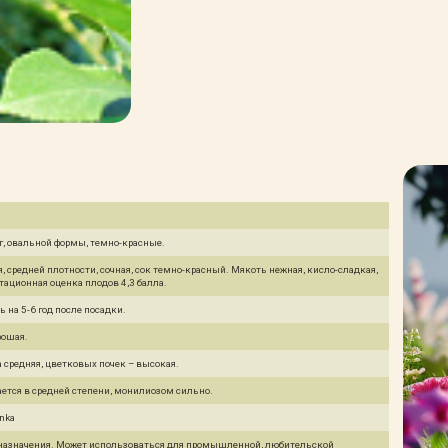
 г, овальной формы, темно-красные.
, средней плотности, сочная, сок темно-красный. Мякоть нежная, кисло-сладкая,
тационная оценка плодов 4,3 балла.
 на 5-6 год после посадки.
рошая.
 средняя, цветковых почек – высокая.
ется в средней степени, монилиозом сильно.
inka
 назначения. Может использоваться для промышленной, любительской