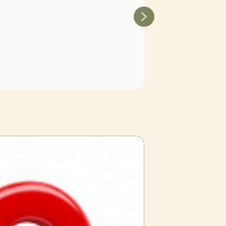
Вишня обыкновенная 'Харит
Нет в наличии