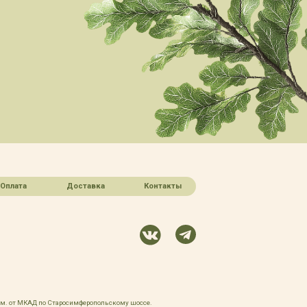
Оплата
Доставка
Контакты
 км. от МКАД по Старосимферопольскому шоссе.