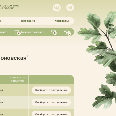
н-Сб
9:00-19:00
Вс
9:00-16:00
а
Доставка
Контакты
бинет
Товаров в корзине
0
0
0
оновская'
Количество
е
в покупке
Сообщить о поступлении
чии
Сообщить о поступлении
чии
Сообщить о поступлении
чии