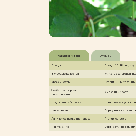
Характеристики
Отзывы
Плоды
Плоды 16-18 мм, крупн
Вкусовые качества
Мякоть оранжевая, не
Урожайность
Стабильный хороший 
Особенности роста и
Умеренный рост.
выращивание
Вредители и болезни
Повышенная устойчив
Назначение
Сорт универсального 
Латинское название товара
Prunus cerasus
Примечание
Сорт частично самоп