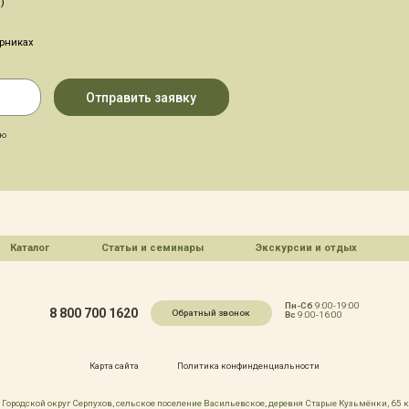
)
арниках
аю
Каталог
Статьи и семинары
Экскурсии и отдых
Пн-Сб
9:00-19:00
8 800 700 1620
Обратный звонок
Вс
9:00-16:00
Карта сайта
Политика конфинденциальности
Городской округ Серпухов, сельское поселение Васильевское, деревня Старые Кузьмёнки, 65