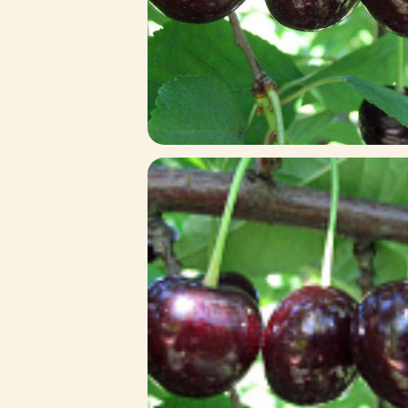
Зимние товары
Крупномеры
Консультации специалистов
Полезная литература
Прайс-листы
Системы скидок, программы
лояльности
Доставка
Оплата
Полезные советы
Возврат и замена