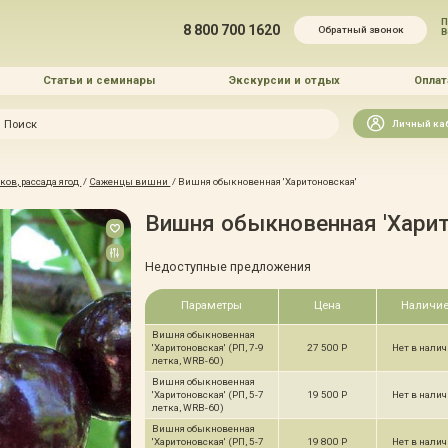
П
8 800 700 1620
Обратный звонок
Статьи и семинары
Экскурсии и отдых
Оплат
Искать
Личный ка
зайн
ов, рассада ягод
/
Саженцы вишни
/
Вишня обыкновенная 'Харитоновская'
и озеленение
Вишня обыкновенная 'Харит
Недоступные предложения
Параметры
Цена
Наличи
Вишня обыкновенная
 услуг
'Харитоновская' (РП, 7-9
27 500 Р
Нет в нали
летка, WRB-60)
Вишня обыкновенная
'Харитоновская' (РП, 5-7
19 500 Р
Нет в нали
летка, WRB-60)
Вишня обыкновенная
'Харитоновская' (РП, 5-7
19 800 Р
Нет в нали