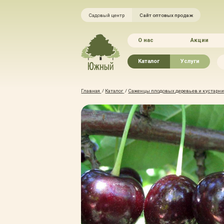
Садовый центр
Сайт оптовых продаж
О нас
Акции
Каталог
Услуги
Рассада овощей
Ландшафтный ди
Главная
/
Каталог
/
Саженцы плодовых деревьев и кустарник
Хвойные растения
Благоустройство 
Плодово-ягодные растения
Зелёный доктор
Лиственные растения
Зимние услуги
Цветы
Уход за садом
Водные растения
Портфолио
Растения вертикального
Прайс-листы
озеленения
Правила оказания
Формованные растения
Доставка
Экостория
Оплата
Товары для сада
Гарантии
Грунты, удобрения, отсыпка
Автополив