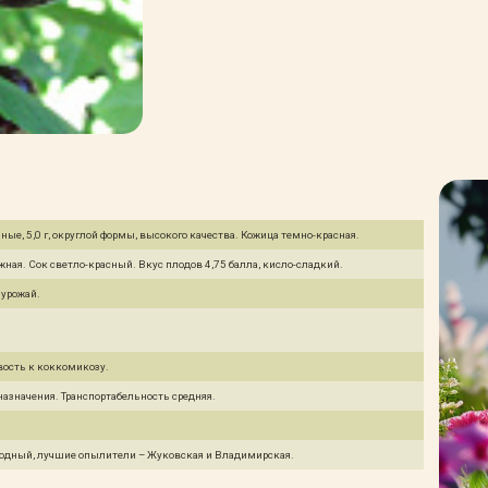
'Харитоновская' (СК3, 2
1 480 Р
Нет в нали
летка, С10)
Вишня обыкновенная
'Харитоновская' (СК4, 2
1 480 Р
Нет в нали
летка, С7,5)
Вишня обыкновенная
'Харитоновская' (СК5, 3
2 450 Р
Нет в нали
летка, С10)
ые, 5,0 г, округлой формы, высокого качества. Кожица темно-красная.
жная. Сок светло-красный. Вкус плодов 4,75 балла, кисло-сладкий.
урожай.
ость к коккомикозу.
назначения. Транспортабельность средняя.
лодный, лучшие опылители – Жуковская и Владимирская.