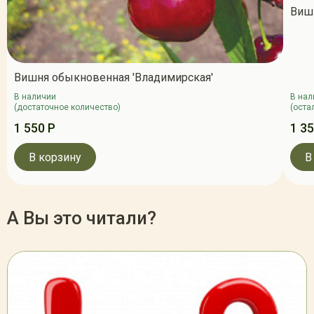
Виш
Вишня обыкновенная 'Владимирская'
В наличии
В нал
(достаточное количество)
(оста
1 550 Р
1 35
В корзину
В
А Вы это читали?