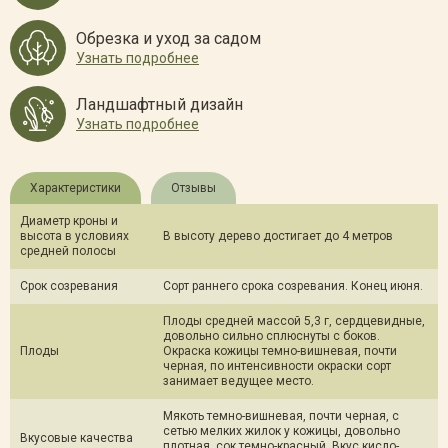
Обрезка и уход за садом
Узнать подробнее
Ландшафтный дизайн
Узнать подробнее
Характеристики
Отзывы
Диаметр кроны и
высота в условиях
В высоту дерево достигает до 4 метров
средней полосы
Срок созревания
Сорт раннего срока созревания. Конец июня.
Плоды средней массой 5,3 г, сердцевидные,
довольно сильно сплюснуты с боков.
Плоды
Окраска кожицы темно-вишневая, почти
черная, по интенсивности окраски сорт
занимает ведущее место.
Мякоть темно-вишневая, почти черная, с
сетью мелких жилок у кожицы, довольно
Вкусовые качества
плотная, сок темно-красный. Вкус кисло-