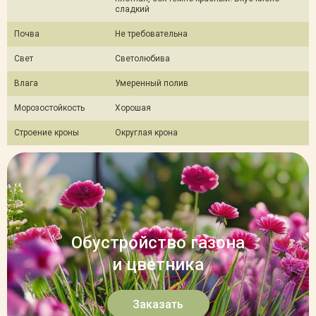
сладкий
Почва
Не требовательна
Свет
Светолюбива
Влага
Умеренный полив
Морозостойкость
Хорошая
Строение кроны
Округлая крона
Обустройство газона
и цветника
Заказать