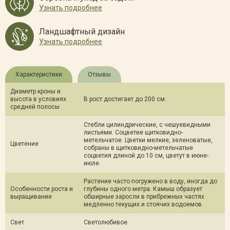
Узнать подробнее
Ландшафтный дизайн
Узнать подробнее
Характеристики
Отзывы
Диаметр кроны и
высота в условиях
В рост достигает до 200 см.
средней полосы
Стебли цилиндрические, с чешуевидными
листьями. Соцветие щитковидно-
метельчатое. Цветки мелкие, зеленоватые,
Цветение
собраны в щитковидно-метельчатые
соцветия длиной до 10 см, цветут в июне-
июле.
Растение часто погружено в воду, иногда до
Особенности роста и
глубины одного метра. Камыш образует
выращивание
обширные заросли в прибрежных частях
медленно текущих и стоячих водоемов.
Свет
Светолюбивое.