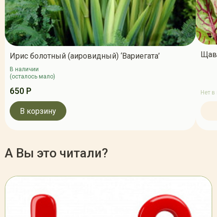
Щав
Ирис болотный (аировидный) ‘Вариегата’
В наличии
(осталось мало)
650 Р
Нет в
В корзину
А Вы это читали?