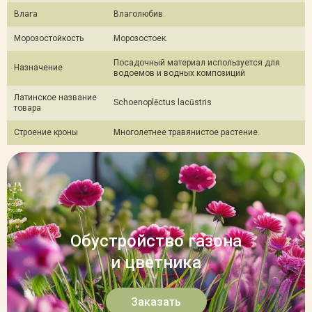
Влага
Влаголюбив.
Морозостойкость
Морозостоек.
Посадочный материал используется для
Назначение
водоемов и водных композиций
Латинское название
Schoenoplēctus lacūstris
товара
Строение кроны
Многолетнее травянистое растение.
Обустройство газона
и цветника
Заказать