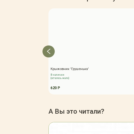
Крыжовник 'Грушенька'
В наличии
(осталось мало)
620 Р
А Вы это читали?