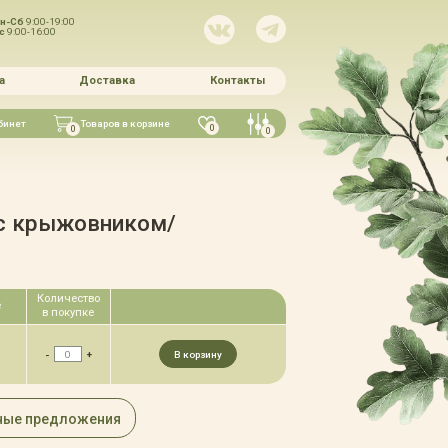
н-Сб
9:00-19:00
Вс
9:00-16:00
а
Доставка
Контакты
бинет
Товаров в корзине
0
0
0
с крыжовником/
Количество
е
в покупке
-
+
В корзину
ные предложения