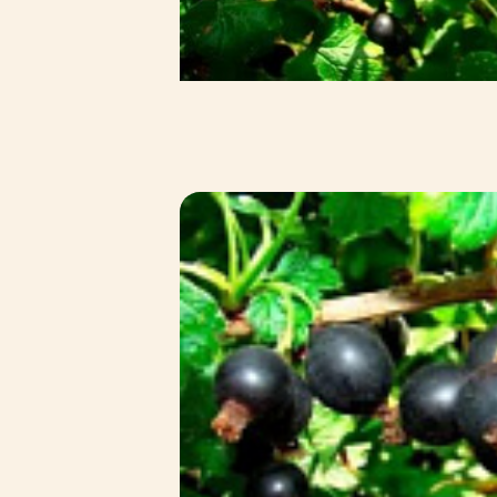
Зимние товары
Крупномеры
Консультации специалистов
Полезная литература
Прайс-листы
Системы скидок, программы
лояльности
Доставка
Оплата
Полезные советы
Возврат и замена