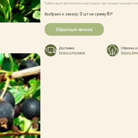
% Действуют дополнительные скидки, при посадке нашими сп
0
0
Выбрано к заказу:
шт на сумму
Р
Обратный звонок
Доставка
Обрезка и
Узнать о доставке
Узнать под