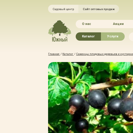
Садовый центр
Сайт оптовых продаж
О нас
Акции
Каталог
Услуги
Рассада овощей
Ландшафтный ди
Главная
/
Каталог
/
Саженцы плодовых деревьев и кустарник
Хвойные растения
Благоустройство 
Плодово-ягодные растения
Зелёный доктор
Лиственные растения
Зимние услуги
Цветы
Уход за садом
Водные растения
Портфолио
Растения вертикального
Прайс-листы
озеленения
Правила оказания
Формованные растения
Доставка
Экостория
Оплата
Товары для сада
Гарантии
Грунты, удобрения, отсыпка
Автополив