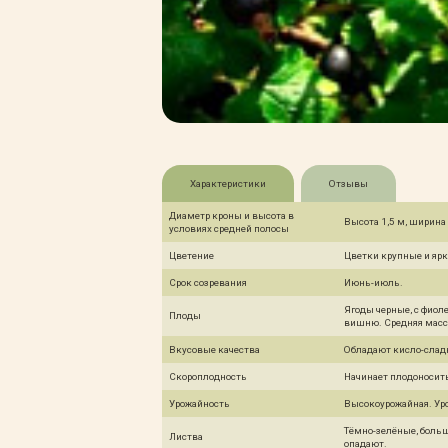
Характеристики
Отзывы
Диаметр кроны и высота в
Высота 1,5 м, ширина 
условиях средней полосы
Цветение
Цветки крупные и ярк
Срок созревания
Июнь-июль.
Ягоды черные, с фио
Плоды
вишню. Средняя масса 
Вкусовые качества
Обладают кисло-слад
Скороплодность
Начинает плодоносить
Урожайность
Высокоурожайная. Уро
Тёмно-зелёные, больш
Листва
опадают.