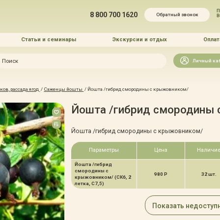
П
8 800 700 1620
Обратный звонок
Статьи и семинары
Экскурсии и отдых
Оплат
Искать
Личный ка
зайн
ов, рассада ягод
/
Саженцы йошты
/
Йошта /гибрид смородины с крыжовником/
и озеленение
Йошта /гибрид смородины 
Йошта /гибрид смородины с крыжовником/
Параметры
Цена
Наличи
Йошта /гибрид
 услуг
смородины с
980 Р
32 шт.
крыжовником/ (СК6, 2
летка, С7,5)
Показать недоступ