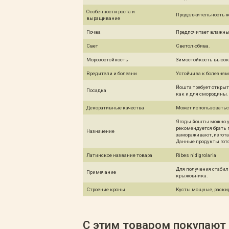
Особенности роста и
Продолжительность ж
выращивание
Почва
Предпочитает влажные
Свет
Светолюбива.
Морозостойкость
Зимостойкость высок
Вредители и болезни
Устойчива к болезням
Йошта требует открыт
Посадка
как и для смородины.
Декоративные качества
Может использоваться
Ягоды йошты можно уп
рекомендуется брать 
Назначение
замораживают, изгота
Данные продукты гото
Латинское название товара
Ribes nidigrolaria
Для получения стабил
Примечание
крыжовника.
Строение кроны
Кусты мощные, раскид
С этим товаром покупают