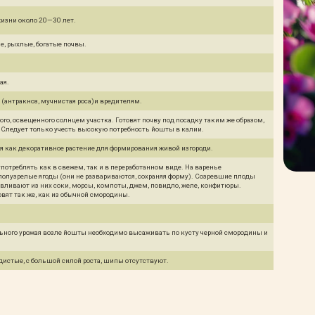
изни около 20—30 лет.
, рыхлые, богатые почвы.
ая.
 (антракноз, мучнистая роса)и вредителям.
ого, освещенного солнцем участка. Готовят почву под посадку таким же образом,
 Следует только учесть высокую потребность йошты в калии.
 как декоративное растение для формирования живой изгороди.
отреблять как в свежем, так и в переработанном виде. На варенье
полузрелые ягоды (они не развариваются, сохраняя форму). Созревшие плоды
вливают из них соки, морсы, компоты, джем, повидло, желе, конфитюры.
вят так же, как из обычной смородины.
ьного урожая возле йошты необходимо высаживать по кусту черной смородины и
истые, c большой силой роста, шипы отсутствуют.