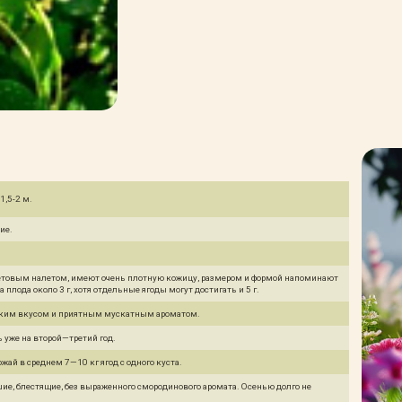
1,5-2 м.
ие.
летовым налетом, имеют очень плотную кожицу, размером и формой напоминают
плода около 3 г, хотя отдельные ягоды могут достигать и 5 г.
ким вкусом и приятным мускатным ароматом.
 уже на второй—третий год.
жай в среднем 7—10 кг ягод с одного куста.
ие, блестящие, без выраженного смородинового аромата. Осенью долго не