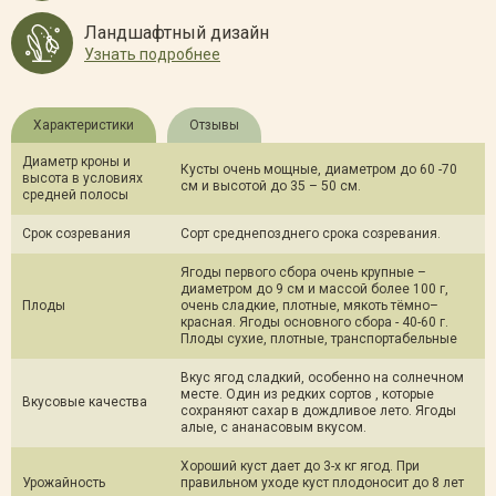
Ландшафтный дизайн
Узнать подробнее
Характеристики
Отзывы
Диаметр кроны и
Кусты очень мощные, диаметром до 60 -70
высота в условиях
см и высотой до 35 – 50 см.
средней полосы
Срок созревания
Сорт среднепозднего срока созревания.
Ягоды первого сбора очень крупные –
диаметром до 9 см и массой более 100 г,
Плоды
очень сладкие, плотные, мякоть тёмно–
красная. Ягоды основного сбора - 40-60 г.
Плоды сухие, плотные, транспортабельные
Вкус ягод сладкий, особенно на солнечном
месте. Один из редких сортов , которые
Вкусовые качества
сохраняют сахар в дождливое лето. Ягоды
алые, с ананасовым вкусом.
Хороший куст дает до 3-х кг ягод. При
Урожайность
правильном уходе куст плодоносит до 8 лет