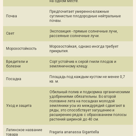
на одном месте.
Предпочитает умеренно-влажные
Почва
суглинистые плодородные нейтральные
почвы.
Экспозиция - прямые солнечные лучи,
Свет
рассеяные солнечные лучи.
Морозостойкая, однако иногда требует
Морозостойкость
прикрытия.
Вредители и
Сорт устойчив к серой гнили плодов и
болезни
земляничному клещу.
Площадь под каждым кустом не менее 0,7
Посадка
кв. м.
Обильный полив и подкормка органическими
удобрениями обязательны. Во второй
половине лета на посадках молодой
Уход и защита
земляники усы из междурядий сдвигают в
ряды, это способствует загущению и
расширению рядов с образованием полосы
растений шириной до 40 см.
Латинское название
Fragaria ananassa Gigantella
товара