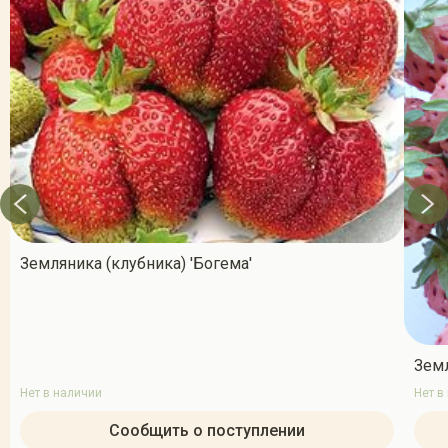
Земляника (клубника) 'Богема'
Земл
Нет в наличии
Нет в
Сообщить о поступлении