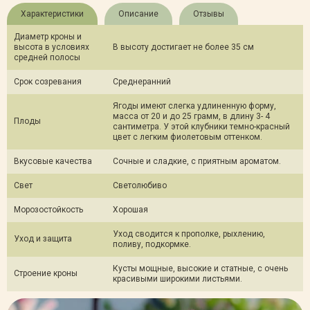
Характеристики
Описание
Отзывы
Диаметр кроны и
высота в условиях
В высоту достигает не более 35 см
средней полосы
Срок созревания
Среднеранний
Ягоды имеют слегка удлиненную форму,
масса от 20 и до 25 грамм, в длину 3- 4
Плоды
сантиметра. У этой клубники темно-красный
цвет с легким фиолетовым оттенком.
Вкусовые качества
Сочные и сладкие, с приятным ароматом.
Свет
Светолюбиво
Морозостойкость
Хорошая
Уход сводится к прополке, рыхлению,
Уход и защита
поливу, подкормке.
Кусты мощные, высокие и статные, с очень
Строение кроны
красивыми широкими листьями.