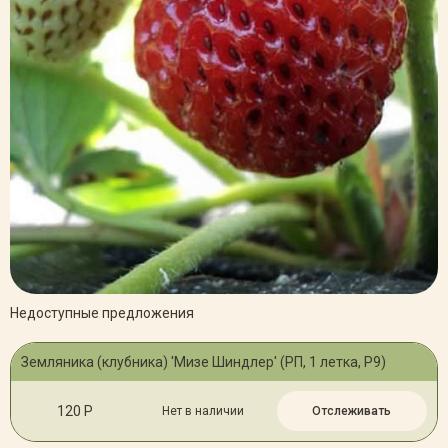
Недоступные предложения
Земляника (клубника) 'Мизе Шиндлер' (РП, 1 летка, Р9)
120 Р
Нет в наличии
Отслеживать