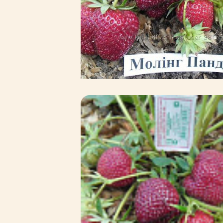
Зимние товары
Крупномеры
Консультации специалистов
Полезная литература
Прайс-листы
Системы скидок, программы
лояльности
Доставка
Оплата
Полезные советы
Возврат и замена