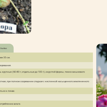
тзывы
ее 35 см.
озревания.
ь крупные (60-80 г, отдельные до 100 г), округлой формы, темно-вишневого
отная, при полном созревании сладкая с кислинкой насыщенного земляничного
льно к почве.
потреблению влаги.