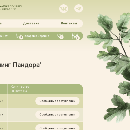
н-Сб
9:00-19:00
Вс
9:00-16:00
а
Доставка
Контакты
бинет
Товаров в корзине
0
0
0
линг Пандора'
Количество
е
в покупке
Сообщить о поступлении
чии
Сообщить о поступлении
чии
Сообщить о поступлении
чии