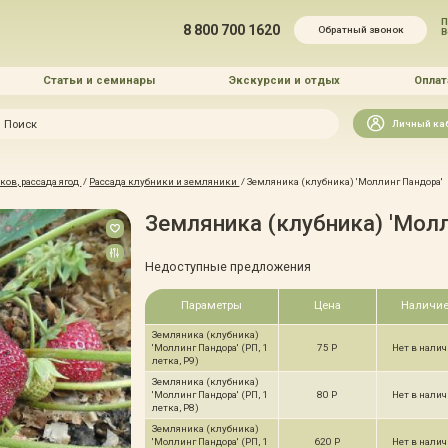
П
8 800 700 1620
Обратный звонок
Статьи и семинары
Экскурсии и отдых
Оплат
Искать
Личный ка
зайн
ов, рассада ягод
/
Рассада клубники и земляники
/
Земляника (клубника) 'Моллинг Пандора'
и озеленение
Земляника (клубника) 'Мол
Недоступные предложения
Параметры
Цена
Наличи
Земляника (клубника)
 услуг
'Моллинг Пандора' (РП, 1
75 Р
Нет в нали
летка, Р9)
Земляника (клубника)
'Моллинг Пандора' (РП, 1
80 Р
Нет в нали
летка, Р8)
Земляника (клубника)
'Моллинг Пандора' (РП, 1
620 Р
Нет в нали