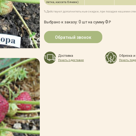
летка, кассета 6 ячеек)
% Действуют дополнительные скидки, при посадке нашими сп
0
0
Выбрано к заказу:
шт на сумму
Р
Обратный звонок
Доставка
Обрезка и
Узнать о доставке
Узнать под