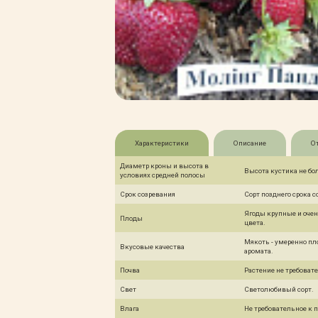
Характеристики
Описание
О
Диаметр кроны и высота в
Высота кустика не бол
условиях средней полосы
Срок созревания
Сорт позднего срока с
Ягоды крупные и очен
Плоды
цвета.
Мякоть - умеренно пл
Вкусовые качества
аромата.
Почва
Растение не требовате
Свет
Светолюбивый сорт.
Влага
Не требовательное к 