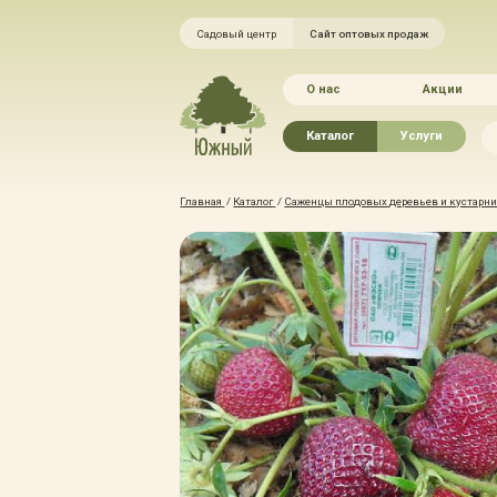
Садовый центр
Сайт оптовых продаж
О нас
Акции
Каталог
Услуги
Рассада овощей
Ландшафтный ди
Главная
/
Каталог
/
Саженцы плодовых деревьев и кустарник
Хвойные растения
Благоустройство 
Плодово-ягодные растения
Зелёный доктор
Лиственные растения
Зимние услуги
Цветы
Уход за садом
Водные растения
Портфолио
Растения вертикального
Прайс-листы
озеленения
Правила оказания
Формованные растения
Доставка
Экостория
Оплата
Товары для сада
Гарантии
Грунты, удобрения, отсыпка
Автополив