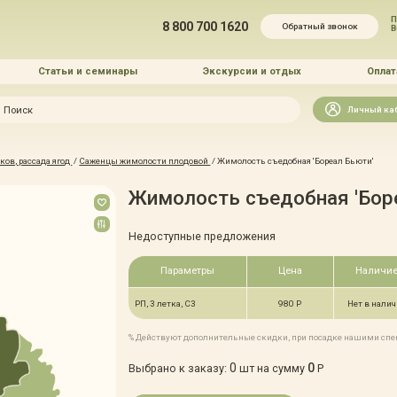
П
8 800 700 1620
Обратный звонок
Статьи и семинары
Экскурсии и отдых
Оплат
Искать
Личный ка
зайн
ов, рассада ягод
/
Саженцы жимолости плодовой
/
Жимолость съедобная 'Бореал Бьюти'
и озеленение
Жимолость съедобная 'Бор
Недоступные предложения
Параметры
Цена
Наличи
 услуг
РП, 3 летка, С3
980 Р
Нет в нали
% Действуют дополнительные скидки, при посадке нашими сп
0
0
Выбрано к заказу:
шт на сумму
Р