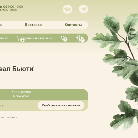
н-Сб
9:00-19:00
Вс
9:00-16:00
а
Доставка
Контакты
бинет
Товаров в корзине
0
0
0
еал Бьюти'
Количество
е
в покупке
Сообщить о поступлении
чии
ециалистами