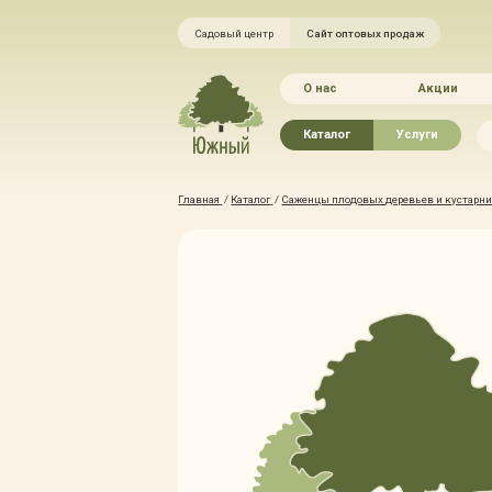
Садовый центр
Сайт оптовых продаж
О нас
Акции
Каталог
Услуги
Рассада овощей
Ландшафтный ди
Главная
/
Каталог
/
Саженцы плодовых деревьев и кустарник
Хвойные растения
Благоустройство 
Плодово-ягодные растения
Зелёный доктор
Лиственные растения
Зимние услуги
Цветы
Уход за садом
Водные растения
Портфолио
Растения вертикального
Прайс-листы
озеленения
Правила оказания
Формованные растения
Доставка
Экостория
Оплата
Товары для сада
Гарантии
Грунты, удобрения, отсыпка
Автополив