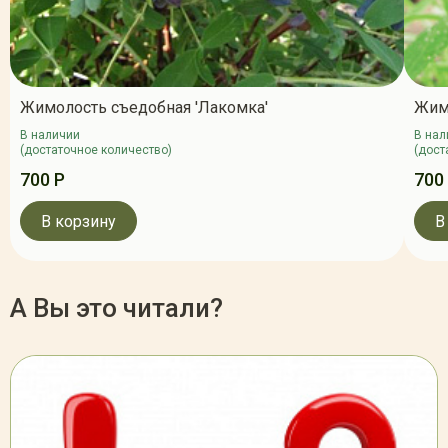
Жимолость съедобная 'Лакомка'
Жим
В наличии
В нал
(достаточное количество)
(дост
700 Р
700
В корзину
В
А Вы это читали?