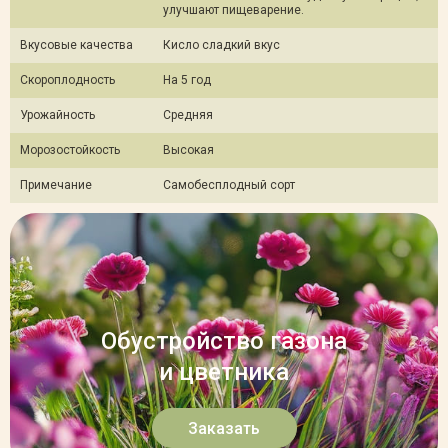
улучшают пищеварение.
Вкусовые качества
Кисло сладкий вкус
Скороплодность
На 5 год
Урожайность
Средняя
Морозостойкость
Высокая
Примечание
Самобесплодный сорт
Обустройство газона
и цветника
Заказать