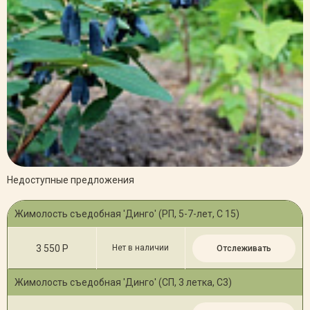
Недоступные предложения
Жимолость съедобная 'Динго' (РП, 5-7-лет, С 15)
3 550 Р
Нет в наличии
Отслеживать
Жимолость съедобная 'Динго' (СП, 3 летка, С3)