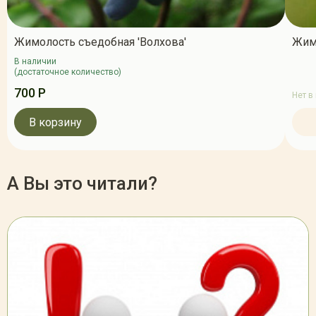
Жимолость съедобная 'Волхова'
Жимо
В наличии
(достаточное количество)
700 Р
Нет в
В корзину
А Вы это читали?