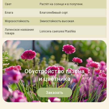
Свет
Растёт на солнце и в полутени.
Влага
Влаголюбивый сорт.
Морозостойкость
Зимостойкость высокая.
Латинское название
Lonicera caeruiea Ptashka
товара
Обустройство газона
и цветника
Заказать