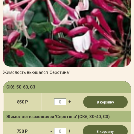
Жимолость вьющаяся 'Серотина'
СК6, 50-60, С3
-
+
850 Р
В корзину
Жимолость вьющаяся 'Серотина' (СК6, 30-40, С3)
-
+
750 Р
В корзину