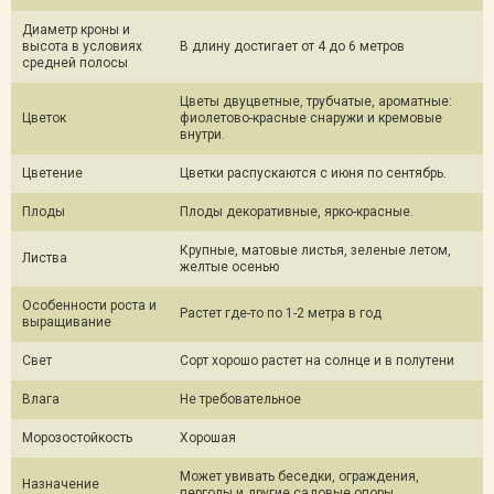
Диаметр кроны и
высота в условиях
В длину достигает от 4 до 6 метров
средней полосы
Цветы двуцветные, трубчатые, ароматные:
Цветок
фиолетово-красные снаружи и кремовые
внутри.
Цветение
Цветки распускаются с июня по сентябрь.
Плоды
Плоды декоративные, ярко-красные.
Крупные, матовые листья, зеленые летом,
Листва
желтые осенью
Особенности роста и
Растет где-то по 1-2 метра в год
выращивание
Свет
Сорт хорошо растет на солнце и в полутени
Влага
Не требовательное
Морозостойкость
Хорошая
Может увивать беседки, ограждения,
Назначение
перголы и другие садовые опоры