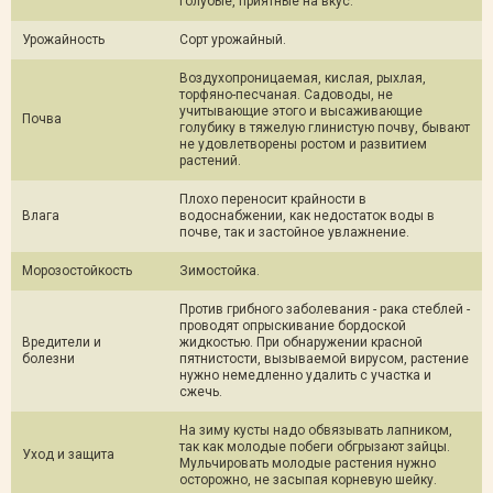
голубые, приятные на вкус.
Урожайность
Сорт урожайный.
Воздухопроницаемая, кислая, рыхлая,
торфяно-песчаная. Садоводы, не
учитывающиe этого и высaживающиe
Почва
голубику в тяжелую глинистую почву, бывают
не удовлетворены ростом и развитиeм
растений.
Плохо пе­реносит крайности в
Влага
водоснабжении, как недостаток воды в
почве, так и застойное увлажнение.
Морозостойкость
Зимостойка.
Против грибного заболевания - рака стеблей -
проводят опрыскивание бордоской
Вредители и
жидкостью. При обнару­жении красной
болезни
пятнистости, вызыва­емой вирусом, растение
нужно не­медленно удалить с участка и
сжечь.
На зиму кусты надо обвязывать лапником,
так как молодые по­беги обгрызают зайцы.
Уход и защита
Мульчи­ровать молодые растения нужно
осторожно, не засыпая корне­вую шейку.