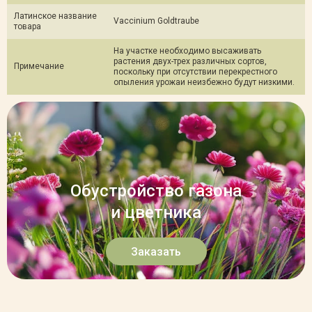
Латинское название
Vaccinium Goldtraube
товара
На участке необходимо высажи­вать
растения двух-трех различ­ных сортов,
Примечание
поскольку при отсут­ствии перекрестного
опыления урожаи неизбежно будут низкими.
Обустройство газона
и цветника
Заказать