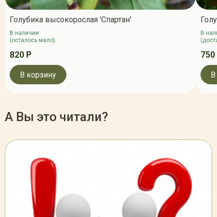
Голубика высокорослая 'Спартан'
Голу
В наличии
В нал
(осталось мало)
(дост
820 Р
750
В корзину
В
А Вы это читали?