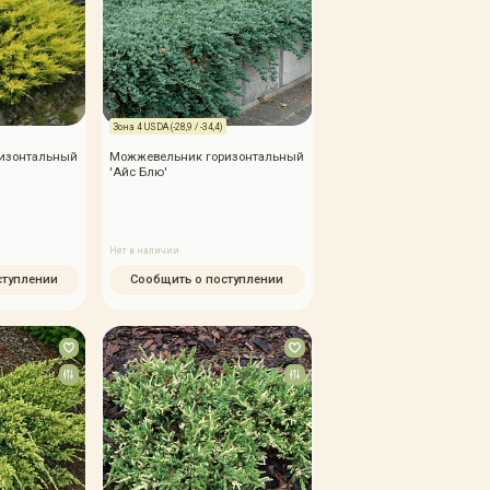
Зона 4 USDA (-28,9 / -34,4)
изонтальный
Можжевельник горизонтальный
'Айс Блю'
Нет в наличии
ступлении
Сообщить о поступлении