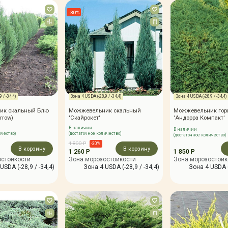
-30%
 / -34,4)
Зона 4 USDA (-28,9 / -34,4)
Зона 4 USDA (-28,9 / -34,4)
ик скальный Блю
Можжевельник скальный
Можжевельник гор
rrow)
'Скайрокет'
'Андорра Компакт'
В наличии
В наличии
ичество)
(достаточное количество)
(достаточное количество)
1 800 Р
-30%
В корзину
В корзину
1 260 Р
1 850 Р
остойкости
Зона морозостойкости
Зона морозостойк
USDA (-28,9 / -34,4)
Зона 4 USDA (-28,9 / -34,4)
Зона 4 USDA (