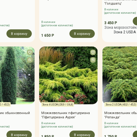
'Голдшатц'
В наличии
(достаточное количество)
В наличии
3 450 Р
ичество)
(достаточное количество)
Зона морозостойк
Зона 2 USDA (
В корзину
В корзину
1 650 Р
 / -45,5)
Зона 4 USDA (-28,9 / -34,4)
Зона 2 USDA (-40,0 / -45,5)
ик обыкновенный
Можжевельник пфитцериана
Можжевельник об
'Пфитцериана Аурея'
'Репанда'
В наличии
В наличии
ичество)
(достаточное количество)
(достаточное количество)
В корзину
В корзину
1 850 Р
1 750 Р