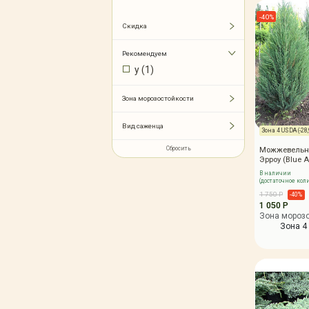
Зимние товары
-40%
Крупномеры
Скидка
Консультации специалистов
Полезная литература
Рекомендуем
y
(
1
)
Прайс-листы
Системы скидок, программы
лояльности
Зона морозостойкости
Доставка
Вид саженца
Оплата
Зона 4 USDA (-28,9
Полезные советы
Сбросить
Можжевельн
Эрроу (Blue A
Возврат и замена
В наличии
(достаточное кол
1 750 Р
-40%
1 050 Р
Зона мороз
Зона 4 