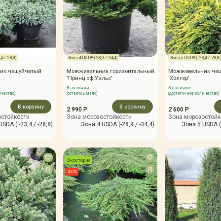
4 / -28,8)
Зона 4 USDA (-28,9 / -34,4)
Зона 5 USDA ( -23,4 / -28,8)
ик чешуйчатый
Можжевельник горизонтальный
Можжевельник че
'Принц оф Уэльс'
'Холгер'
В наличии
В наличии
ичество)
(осталось мало)
(достаточное количество)
В корзину
В корзину
2 990 Р
2 600 Р
остойкости
Зона морозостойкости
Зона морозостойк
SDA ( -23,4 / -28,8)
Зона 4 USDA (-28,9 / -34,4)
Зона 5 USDA ( 
Экостория
-40%