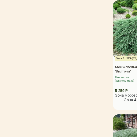
Зона 4 USDA (-28,9
Можжевельн
'Вилтони'
В наличии
(осталось мало)
5 250 Р
Зона мороз
Зона 4 