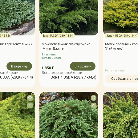
 / -34,4)
Зона 4 USDA (-28,9 / -34,4)
Зона 4 USDA (-28,9 / -34,4)
ик горизонтальный
Можжевельник пфитцериана
Можжевельник гор
'Минт Джулеп'
'Лаймглоу'
В наличии
(осталось мало)
В корзину
В корзину
1 850 Р
Нет в наличии
остойкости
Зона морозостойкости
USDA (-28,9 / -34,4)
Зона 4 USDA (-28,9 / -34,4)
Сообщить о по