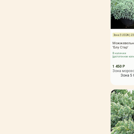
Зона 5 USDA ( -23,
Можжевельн
'Блу Стар'
В наличии
(достаточное кол
1 450 Р
Зона мороз
Зона 5 U