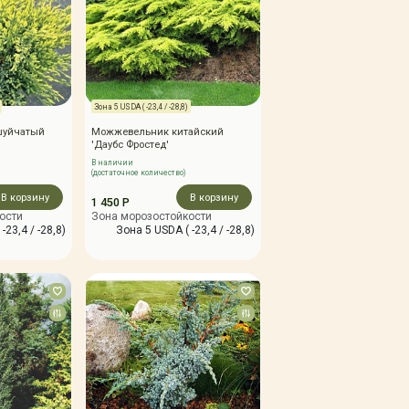
Зона 5 USDA ( -23,4 / -28,8)
шуйчатый
Можжевельник китайский
'Даубс Фростед'
В наличии
(достаточное количество)
В корзину
В корзину
1 450 Р
ости
Зона морозостойкости
-23,4 / -28,8)
Зона 5 USDA ( -23,4 / -28,8)