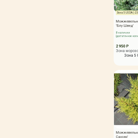
Зона 5 USDA ( -23,
Можжевельн
'Блу Швед'
В наличии
(достаточное кол
2 950 Р
Зона мороз
Зона 5 U
Можжевельни
Саусер'