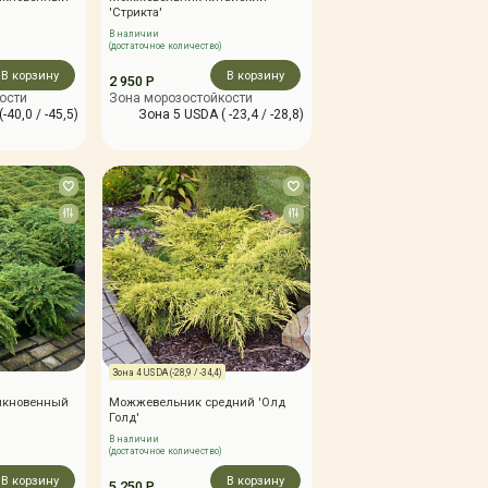
'Стрикта'
В наличии
(достаточное количество)
В корзину
В корзину
2 950 Р
ости
Зона морозостойкости
-40,0 / -45,5)
Зона 5 USDA ( -23,4 / -28,8)
Зона 4 USDA (-28,9 / -34,4)
ыкновенный
Можжевельник средний 'Олд
Голд'
В наличии
(достаточное количество)
В корзину
В корзину
5 250 Р