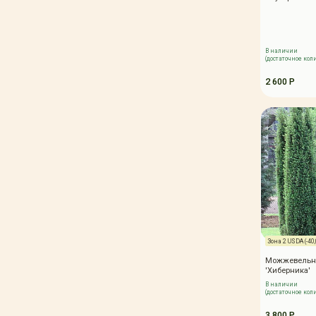
В наличии
(достаточное кол
2 600 Р
Зона 2 USDA (-40,0
Можжевельн
'Хиберника'
В наличии
(достаточное кол
3 800 Р