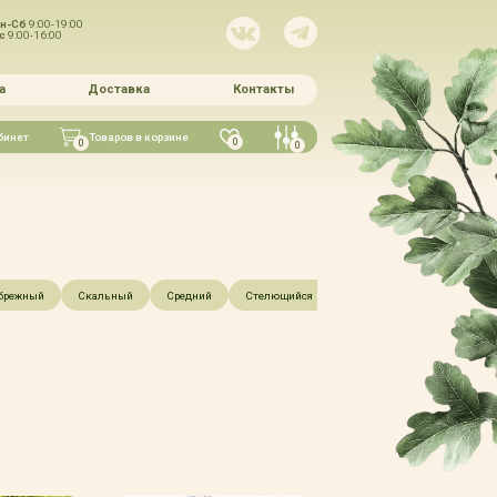
н-Сб
9:00-19:00
Вс
9:00-16:00
а
Доставка
Контакты
бинет
Товаров в корзине
0
0
0
брежный
Скальный
Средний
Стелющийся
Чешуйчатый