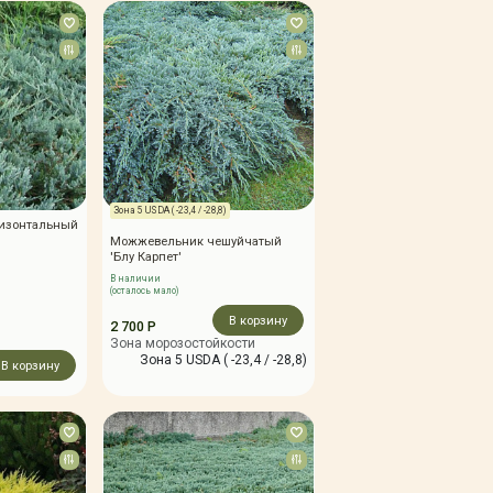
Зона 5 USDA ( -23,4 / -28,8)
изонтальный
Можжевельник чешуйчатый
'Блу Карпет'
В наличии
(осталось мало)
В корзину
2 700 Р
Зона морозостойкости
Зона 5 USDA ( -23,4 / -28,8)
В корзину