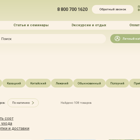
П
8 800 700 1620
Обратный звонок
Статьи и семинары
Экскурсии и отдых
Оплат
Искать
Личный ка
зайн
и озеленение
Казацкий
Китайский
Лежачий
Обыкновенный
Ползучий
При
ров:
По наличию
Найдено 108 товаров
 услуг
ть сорт
 ухода
упки и доставки