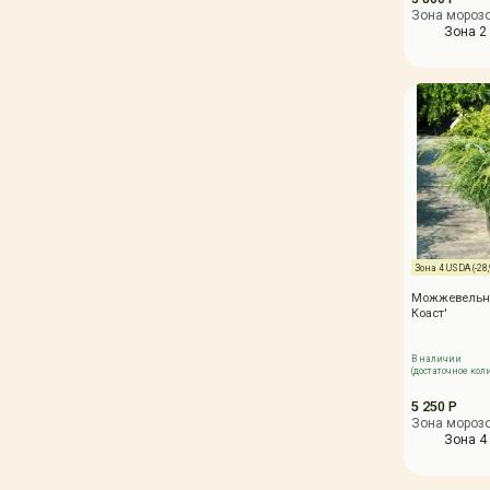
Зона мороз
Зона 2 
Зона 4 USDA (-28,9
Можжевельни
Коаст'
В наличии
(достаточное кол
5 250 Р
Зона мороз
Зона 4 