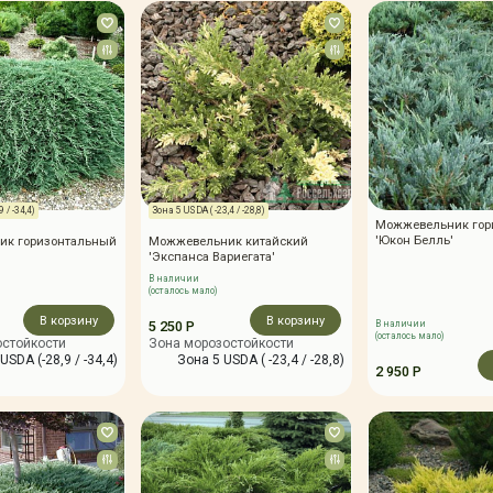
 / -34,4)
Зона 5 USDA ( -23,4 / -28,8)
Можжевельник гор
'Юкон Белль'
ик горизонтальный
Можжевельник китайский
'Экспанса Вариегата'
В наличии
(осталось мало)
В корзину
В корзину
5 250 Р
В наличии
(осталось мало)
остойкости
Зона морозостойкости
USDA (-28,9 / -34,4)
Зона 5 USDA ( -23,4 / -28,8)
2 950 Р