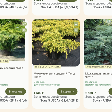
остойкости
Зона морозостойкости
Зона морозостойк
USDA (-40,0 / -45,5)
Зона 4 USDA (-28,9 / -34,4)
Зона 2 USDA (
 / -34,4)
Зона 5 USDA ( -23,4 / -28,8)
Зона 4 USDA (-28,9 / -34,4)
к средний 'Голд
Можжевельник средний 'Голд
Можжевельник вир
Стар'
'Хетц'
В наличии
В наличии
ичество)
(достаточное количество)
(достаточное количество)
В корзину
В корзину
1 600 Р
2 550 Р
остойкости
Зона морозостойкости
Зона морозостойк
USDA (-28,9 / -34,4)
Зона 5 USDA ( -23,4 / -28,8)
Зона 4 USDA (