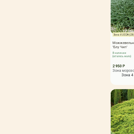
Зона 4 USDA (-28,9
Можжевельн
'Блу Чип'
В наличии
(осталось мало)
2 950 Р
Зона мороз
Зона 4 