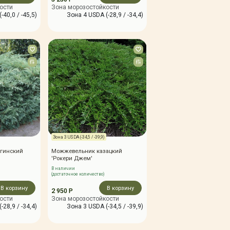
ости
Зона морозостойкости
-40,0 / -45,5)
Зона 4 USDA (-28,9 / -34,4)
Зона 3 USDA (-34,5 / -39,9)
гинский
Можжевельник казацкий
'Рокери Джем'
В наличии
(достаточное количество)
В корзину
В корзину
2 950 Р
ости
Зона морозостойкости
-28,9 / -34,4)
Зона 3 USDA (-34,5 / -39,9)