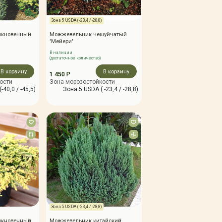
Зона 5 USDA ( -23,4 / -28,8)
ыкновенный
Можжевельник чешуйчатый
'Мейери'
В наличии
(достаточное количество)
В корзину
В корзину
1 450 Р
ости
Зона морозостойкости
-40,0 / -45,5)
Зона 5 USDA ( -23,4 / -28,8)
Зона 5 USDA ( -23,4 / -28,8)
ыкновенный
Можжевельник китайский