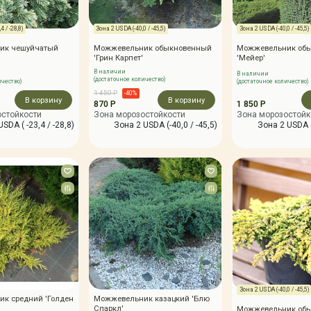
4 / -28,8)
Зона 2 USDA (-40,0 / -45,5)
Зона 2 USDA (-40,0 / -45,5)
ик чешуйчатый
Можжевельник обыкновенный
Можжевельник об
'Грин Карпет'
'Мейер'
В наличии
В наличии
(достаточное количество)
ичество)
(достаточное количество)
1 450 Р
-40%
В корзину
В корзину
870 Р
1 850 Р
остойкости
Зона морозостойкости
Зона морозостойк
SDA ( -23,4 / -28,8)
Зона 2 USDA (-40,0 / -45,5)
Зона 2 USDA (
Зона 2 USDA (-40,0 / -45,5)
к средний 'Голден
Можжевельник казацкий 'Блю
Спаркл'
Можжевельник об