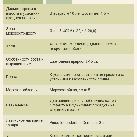
Диаметр кроны и
высота в условиях
В возрасте 10 лет достигает 1,5 м.
средней полосы
Зона
Зона 5 USDA ( -23,4 / -28,8)
морозостойкости
Хвоя светло-зеленая, длинная, густо
Хвоя
покрывает побеги.
Особенности роста и
Ежегодный прирост 8-15 см.
выращивание
К условиям произрастания не прихотлива,
Почва
устойчива к засоленности почвы.
Морозостойкость
Морозостойкая, зона 5.
Для альпинариев и небольших садов.
Назначение
Эффектна в одиночных посадках на
открытых местах.
Латинское название
Pinus leucodermis Compact Gem
товара
Крона компактная, коническая или