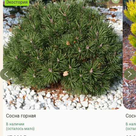
Экостория
Сосна горная
Сосн
В наличии
В нал
(осталось мало)
(оста