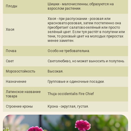
Шишки - малочисленны; образуются на
Плоды
взрослом растении.
Хвоя - при распускании - розовая или
красновато-розовая, затем постепенно она
приобретает салатово-зелёный или просто
Хвоя
зелёный цвет. Если туя растёт в полутени или
тени, то розовый цвет на молодых приростах
менее заметен.
Почва
Особо не требовательна.
Свет
Светолюбиво, но может выносить и полутень.
Морозостойкость
Высокая.
Назначение
Групповые и одиночные посадки.
Латинское название
Thuja occidentalis Fire Chief
товара
Строение кроны
Крона - округлая, густая.