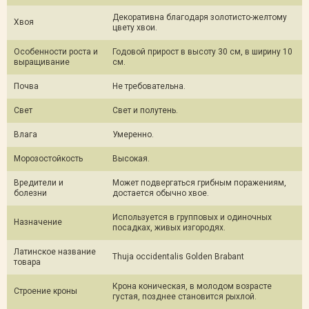
Декоративна благодаря золотисто-желтому
Хвоя
цвету хвои.
Особенности роста и
Годовой прирост в высоту 30 см, в ширину 10
выращивание
см.
Почва
Не требовательна.
Свет
Свет и полутень.
Влага
Умеренно.
Морозостойкость
Высокая.
Вредители и
Может подвергаться грибным поражениям,
болезни
достается обычно хвое.
Используется в групповых и одиночных
Назначение
посадках, живых изгородях.
Латинское название
Thuja occidentalis Golden Brabant
товара
Крона коническая, в молодом возрасте
Строение кроны
густая, позднее становится рыхлой.