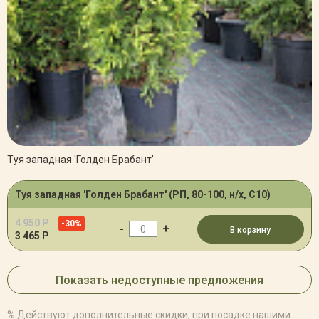
Туя западная 'Голден Брабант'
Туя западная 'Голден Брабант' (РП, 80-100, н/х, С10)
4 950 Р
-30%
-
+
В корзину
3 465 Р
Показать недоступные предложения
% Действуют дополнительные скидки, при посадке нашими