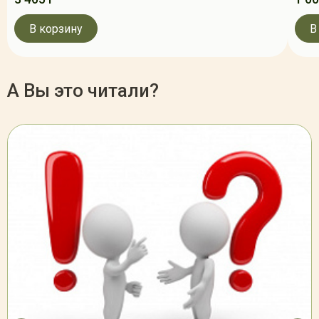
В корзину
В
А Вы это читали?