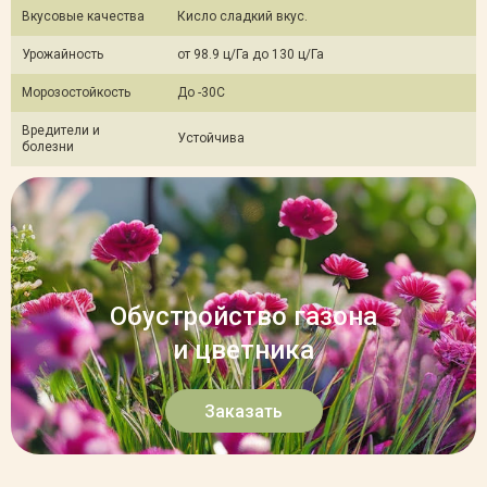
Вкусовые качества
Кисло сладкий вкус.
Урожайность
от 98.9 ц/Га до 130 ц/Га
Морозостойкость
До -30С
Вредители и
Устойчива
болезни
Обустройство газона
и цветника
Заказать