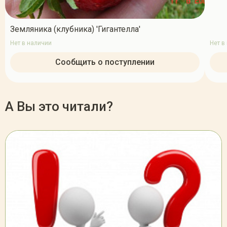
Земляника (клубника) 'Гигантелла'
Нет в наличии
Нет в
Сообщить о поступлении
А Вы это читали?