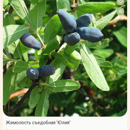
Жимолость съедобная 'Юлия'