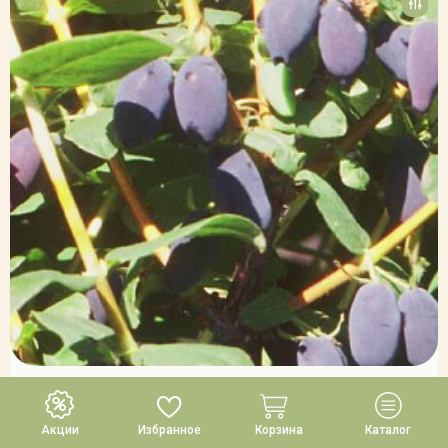
Жимолость съедобная 'Камчадалка'
Нет в наличии
Акции
Избранное
Корзина
Каталог