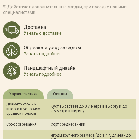
Жимолость съедобная 'Золушка' (СК2о, 1 летка, С3)
% Действуют дополнительные скидки, при посадке нашими
специалистами
480 Р
Нет в наличии
Отслеживать
Доставка
Жимолость съедобная 'Золушка' (СК2, 1 летка, С2)
Узнать о доставке
Обрезка и уход за садом
480 Р
Нет в наличии
Отслеживать
Узнать подробнее
Жимолость съедобная 'Золушка' (СК2, 2 летка, С3)
Ландшафтный дизайн
Узнать подробнее
650 Р
Нет в наличии
Отслеживать
Характеристики
Отзывы
Диаметр кроны и
Куст вырастает до 0,7 метра в высоту и до
высота в условиях
0,5 метра в ширину
средней полосы
Срок созревания
Сорт среднеранний
Ягоды крупного размера (до 1,4 г, длина - до