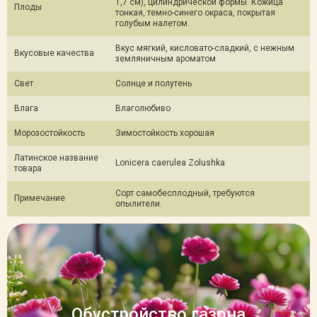
1,7 см), цилиндрической формы. Кожица
Плоды
тонкая, темно-синего окраса, покрытая
голубым налетом.
Вкус мягкий, кисловато-сладкий, с нежным
Вкусовые качества
земляничным ароматом
Свет
Солнце и полутень
Влага
Влаголюбиво
Морозостойкость
Зимостойкость хорошая
Латинское название
Lonicera сaerulea Zolushka
товара
Сорт самобесплодный, требуются
Примечание
опылители.
Обустройство газона