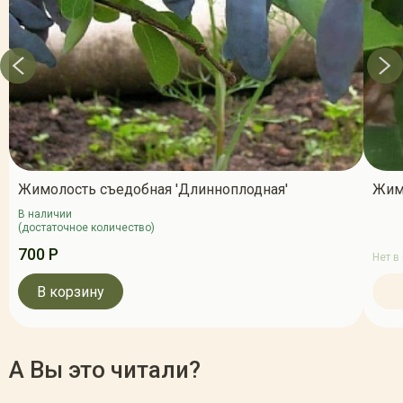
Жимолость съедобная 'Длинноплодная'
Жимо
В наличии
(достаточное количество)
700 Р
Нет в
В корзину
А Вы это читали?