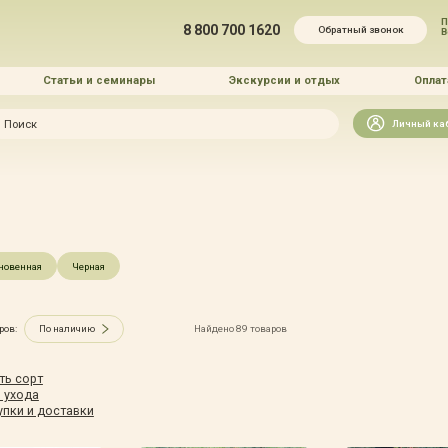
П
8 800 700 1620
Обратный звонок
Статьи и семинары
Экскурсии и отдых
Оплат
Искать
Личный ка
зайн
и озеленение
новенная
Черная
ров:
По наличию
Найдено 89 товаров
 услуг
ть сорт
 ухода
упки и доставки