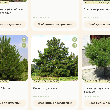
4 / -28,8)
Зона 2 USDA (-40,0 / -45,5)
ейха (боснийская,
Сосна кедровая ев
Сателлит'
Нет в наличии
Нет в наличии
 о поступлении
Сообщить о поступлении
Сообщить о по
4 / -28,8)
Зона 5 USDA ( -23,4 / -28,8)
Зона 5 USDA ( -23,4 / -28,8)
 'Нигра'
Сосна скрученная
Сосна густоцветная
Веркаде'
Нет в наличии
Нет в наличии
 о поступлении
Сообщить о поступлении
Сообщить о по