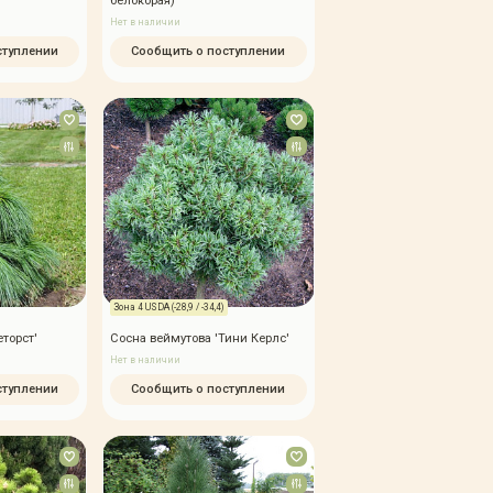
белокорая)
Нет в наличии
ступлении
Сообщить о поступлении
Зона 4 USDA (-28,9 / -34,4)
торст'
Сосна веймутова 'Тини Керлс'
Нет в наличии
ступлении
Сообщить о поступлении