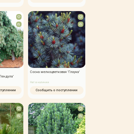
Сосна мелкоцветковая 'Глаука'
Пендула'
Нет в наличии
ступлении
Сообщить о поступлении