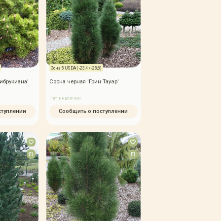
Зона 5 USDA ( -23,4 / -28,8)
ибрукиана'
Сосна черная 'Грин Тауэр'
Нет в наличии
ступлении
Сообщить о поступлении