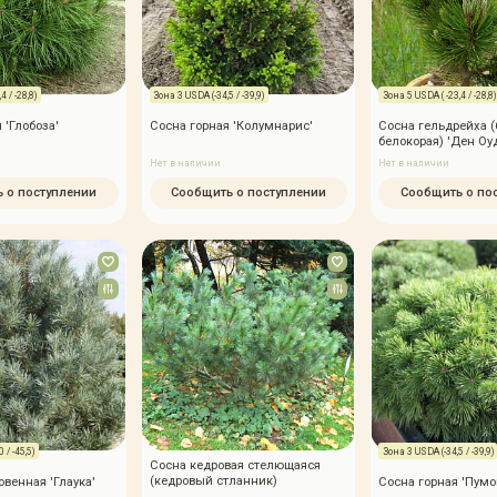
4 / -28,8)
Зона 3 USDA (-34,5 / -39,9)
Зона 5 USDA ( -23,4 / -28,8)
 'Глобоза'
Сосна горная 'Колумнарис'
Сосна гельдрейха (
белокорая) 'Ден Оу
Нет в наличии
Нет в наличии
 о поступлении
Сообщить о поступлении
Сообщить о по
 / -45,5)
Зона 3 USDA (-34,5 / -39,9)
Сосна кедровая стелющаяся
(кедровый стланник)
венная 'Глаука'
Сосна горная 'Пумо