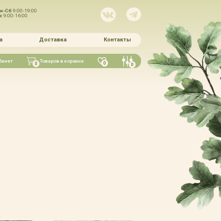
н-Сб
9:00-19:00
Вс
9:00-16:00
а
Доставка
Контакты
бинет
Товаров в корзине
0
0
0