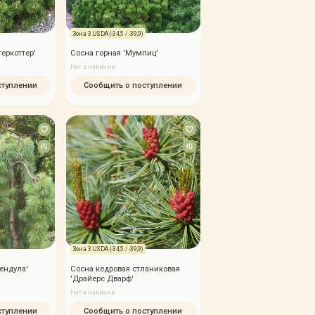
Зона 3 USDA (-34,5 / -39,9)
теркоттер'
Сосна горная 'Мумпиц'
Нет в наличии
ступлении
Сообщить о поступлении
Зона 3 USDA (-34,5 / -39,9)
ендула'
Сосна кедровая стланиковая
'Драйерс Дварф'
Нет в наличии
ступлении
Сообщить о поступлении