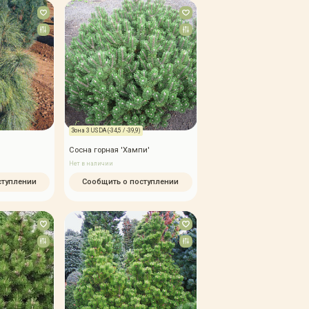
Зона 3 USDA (-34,5 / -39,9)
я
Сосна горная 'Хампи'
Нет в наличии
ступлении
Сообщить о поступлении