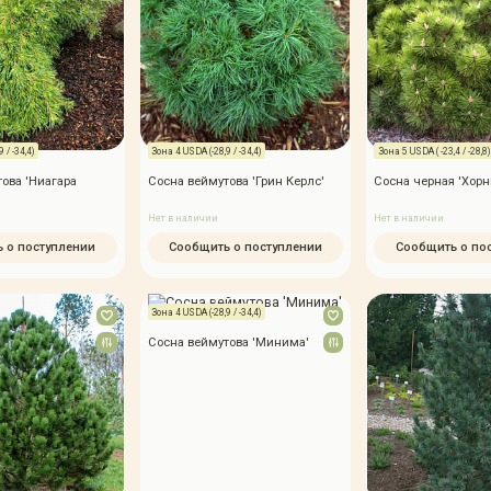
 / -34,4)
Зона 4 USDA (-28,9 / -34,4)
Зона 5 USDA ( -23,4 / -28,8)
ова 'Ниагара
Сосна веймутова 'Грин Керлс'
Сосна черная 'Хорн
Нет в наличии
Нет в наличии
 о поступлении
Сообщить о поступлении
Сообщить о по
Зона 4 USDA (-28,9 / -34,4)
Сосна веймутова 'Минима'