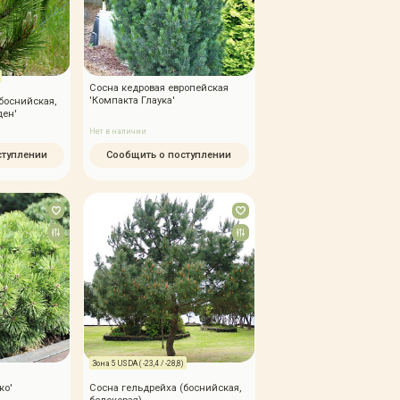
Сосна кедровая европейская
'Компакта Глаука'
боснийская,
ден'
Нет в наличии
ступлении
Сообщить о поступлении
Зона 5 USDA ( -23,4 / -28,8)
ко'
Сосна гельдрейха (боснийская,