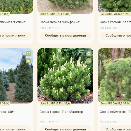
 / -45,5)
Зона 5 USDA ( -23,4 / -28,8)
Зона 3 USDA (-34,5 / -39,9)
венная 'Репенс'
Сосна черная 'Синфониа'
Сосна горная 'Клос
Нет в наличии
Нет в наличии
 о поступлении
Сообщить о поступлении
Сообщить о по
 / -34,4)
Зона 3 USDA (-34,5 / -39,9)
Зона 4 USDA (-28,9 / -34,4)
ова 'Уайт
Сосна горная 'Пал Малетер'
Сосна веймутова 'П
Нет в наличии
Нет в наличии
 о поступлении
Сообщить о поступлении
Сообщить о по