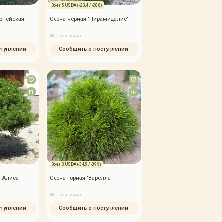
Зона 5 USDA ( -23,4 / -28,8)
ропейская
Сосна черная 'Пирамидалис'
Нет в наличии
ступлении
Сообщить о поступлении
Зона 3 USDA (-34,5 / -39,9)
 'Алиса
Сосна горная 'Варелла'
Нет в наличии
ступлении
Сообщить о поступлении