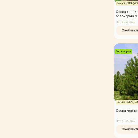
Зона 5 USDA ( -23,
Сосна гельдр
белокорая) '
Нет в наличии
Сообщить
Экостория
Зона 5 USDA ( -23,
Сосна черная
Нет в наличии
Сообщить