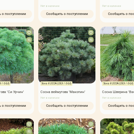
Нет в наличии
Нет в наличии
 о поступлении
Сообщить о поступлении
Сообщить о по
 / -34,4)
Зона 4 USDA (-28,9 / -34,4)
Зона 4 USDA (-28,9 / -34,4)
ова 'Си Урчин'
Сосна веймутова 'Макопин'
Сосна Шверина 'Вае
Нет в наличии
Нет в наличии
 о поступлении
Сообщить о поступлении
Сообщить о по