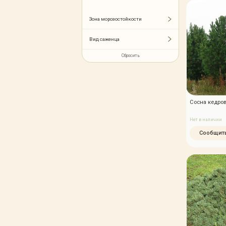
Зимние товары
Крупномеры
Зона морозостойкости
Консультации специалистов
Полезная литература
Вид саженца
Прайс-листы
Сбросить
Системы скидок, программы
лояльности
Доставка
Оплата
Сосна кедров
Полезные советы
Нет в наличии
Возврат и замена
Сообщить