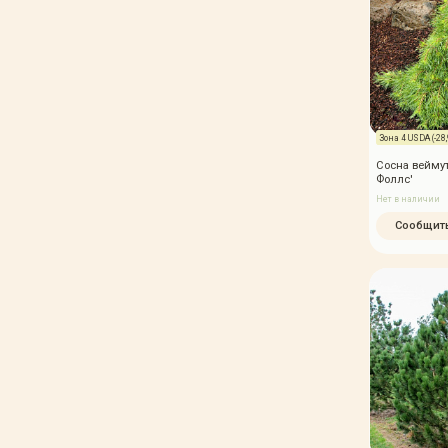
Зона 4 USDA (-28,9
Сосна веймут
Фоллс'
Нет в наличии
Сообщить