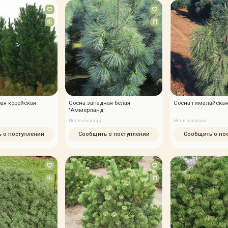
ая корейская
Сосна западная белая
Сосна гималайска
'Аммерланд'
Нет в наличии
Нет в наличии
 о поступлении
Сообщить о поступлении
Сообщить о по